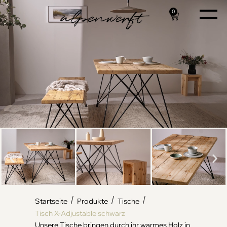
0
/
/
/
Startseite
Produkte
Tische
Tisch X-Adjustable schwarz
Unsere Tische bringen durch ihr warmes Holz in