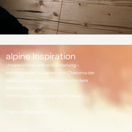
alpine Inspiration
Unsere Möbel sind eine Einladung –
sich inspirieren zu lassen vom Charisma der
Natur, zu genießen und ganz besondere
Momente zu teilen.
Wir bringen dir die Natur nach Hause.
mehr erfahren