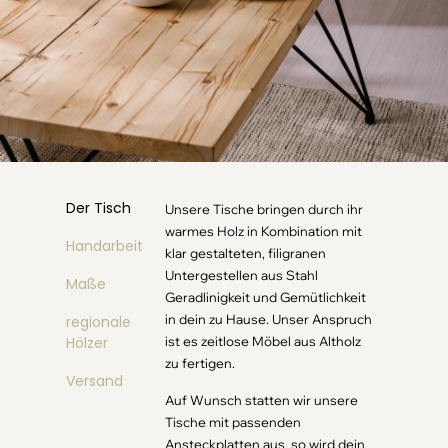
Der Tisch
Unsere Tische bringen durch ihr
warmes Holz in Kombination mit
Handarbeit
klar gestalteten, filigranen
Untergestellen aus Stahl
Maße
Geradlinigkeit und Gemütlichkeit
in dein zu Hause. Unser Anspruch
regionale
Hölzer
ist es zeitlose Möbel aus Altholz
zu fertigen.
Versand
Auf Wunsch statten wir unsere
Tische mit passenden
Ansteckplatten aus, so wird dein