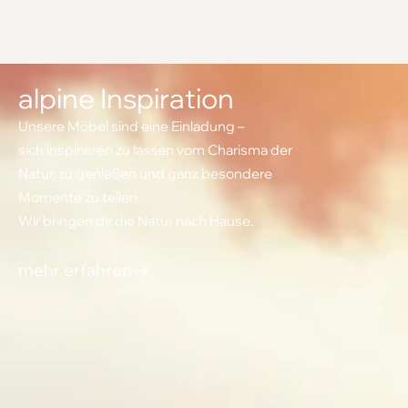
alpine Inspiration
Unsere Möbel sind eine Einladung –
sich inspirieren zu lassen vom Charisma der
Natur, zu genießen und ganz besondere
Momente zu teilen.
Wir bringen dir die Natur nach Hause.
mehr erfahren