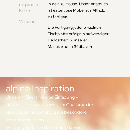
in dein zu Hause. Unser Anspruch
regionale
Hölzer
ist es zeitlose Möbel aus Altholz
zu fertigen.
Versand
Die Fertigung jeder einzelnen
Tischplatte erfolgt in aufwendiger
Handarbeit in unserer
Manufaktur in Südbayern.
alpine Inspiration
Unsere Möbel sind eine Einladung –
sich inspirieren zu lassen vom Charisma der
Natur, zu genießen und ganz besondere
Momente zu teilen.
Wir bringen dir die Natur nach Hause.