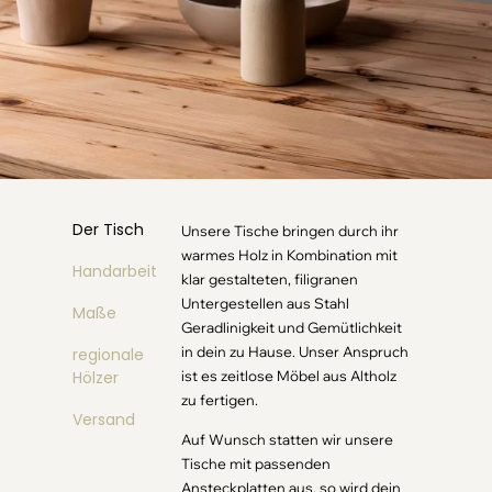
Der Tisch
Unsere Tische bringen durch ihr
warmes Holz in Kombination mit
Handarbeit
klar gestalteten, filigranen
Untergestellen aus Stahl
Maße
Geradlinigkeit und Gemütlichkeit
in dein zu Hause. Unser Anspruch
regionale
Hölzer
ist es zeitlose Möbel aus Altholz
zu fertigen.
Versand
Auf Wunsch statten wir unsere
Tische mit passenden
Ansteckplatten aus, so wird dein