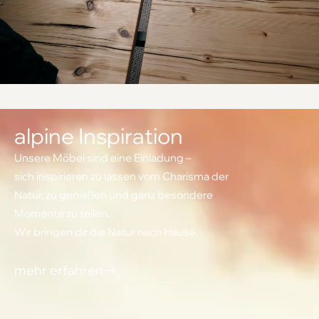
alpine Inspiration
Unsere Möbel sind eine Einladung –
sich inspirieren zu lassen vom Charisma der
Natur, zu genießen und ganz besondere
Momente zu teilen.
Wir bringen dir die Natur nach Hause.
mehr erfahren