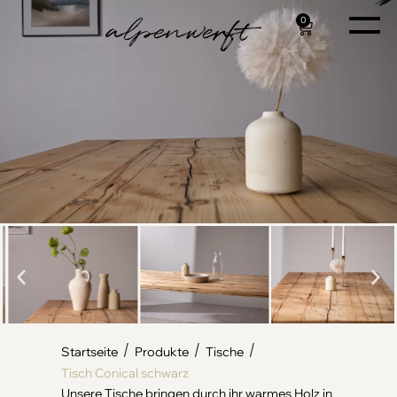
0
/
/
/
Startseite
Produkte
Tische
Tisch Conical schwarz
Unsere Tische bringen durch ihr warmes Holz in