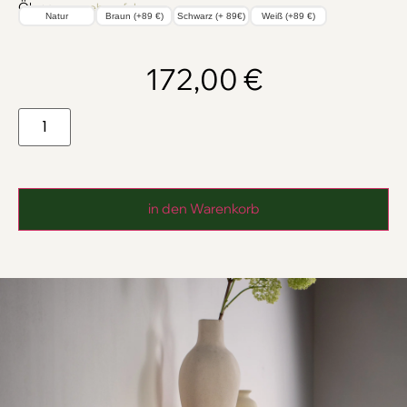
Ölung
→ mehr erfahren
Natur
Braun (+89 €)
Schwarz (+ 89€)
Weiß (+89 €)
172,00
€
in den Warenkorb