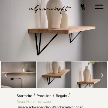
0
/
/
/
Startseite
Produkte
Regale
Regal Hairpin schwarz
Unsere schwebenden Wandregale bringen