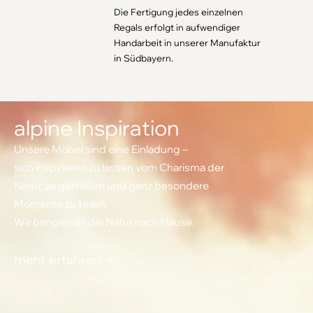
Die Fertigung jedes einzelnen
Regals erfolgt in aufwendiger
Handarbeit in unserer Manufaktur
in Südbayern.
alpine Inspiration
Unsere Möbel sind eine Einladung –
sich inspirieren zu lassen vom Charisma der
Natur, zu genießen und ganz besondere
Momente zu teilen.
Wir bringen dir die Natur nach Hause.
mehr erfahren