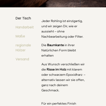
Der Tisch
Jeder Rohling ist einzigartig,
und wir zeigen Dir, wie er
Handarbeit
aussieht – ohne
Maße
Nachbearbeitung oder Filter.
regionale
Die
Baumkante
in ihrer
Hölzer
Natürlichen Form bleibt
erhalten
Versand
Aus Wunsch verschließen wir
die
Risse im Holz
mit klarem
oder schwarzem Epoxidharz –
alternativ lassen wir sie offen,
ganz nach deinem
Geschmack.
Für ein perfektes Finish