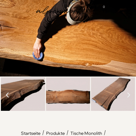
0
/
/
/
Startseite
Produkte
Tische Monolith