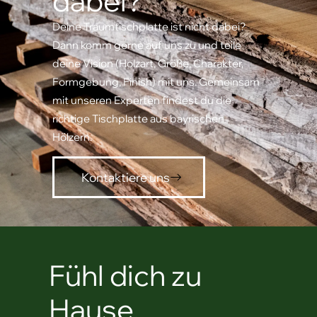
dabei?
Deine Traumtischplatte ist nicht dabei?
Dann komm gerne auf uns zu und teile
deine Vision (Holzart, Größe, Charakter,
Formgebung, Finish) mit uns. Gemeinsam
mit unseren Experten findest du die
richtige Tischplatte aus bayrischen
Hölzern.
Kontaktiere uns
Fühl dich zu
Hause.