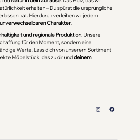
st du
Natur in dein Zuhause
. Das Holz, das wir
atürlichkeit erhalten – Du spürst die ursprüngliche
erlassen hat. Hierdurch verleihen wir jedem
unverwechselbaren Charakter
.
hhaltigkeit und regionale Produktion
. Unsere
nschaffung für den Moment, sondern eine
eständige Werte. Lass dich von unserem Sortiment
fekte Möbelstück, das zu dir und
deinem