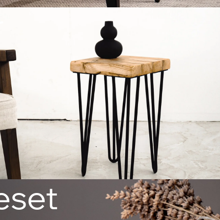
r
eset