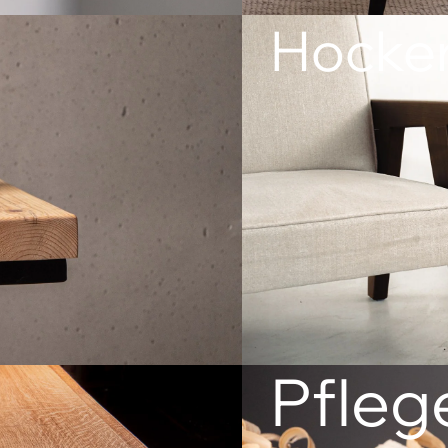
Hocke
Pfleg