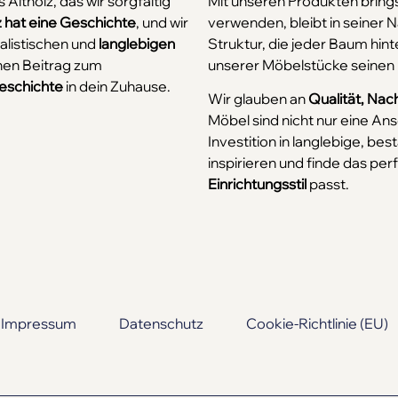
Altholz, das wir sorgfältig
Mit unseren Produkten bring
 hat eine Geschichte
, und wir
verwenden, bleibt in seiner N
alistischen und
langlebigen
Struktur, die jeder Baum hint
inen Beitrag zum
unserer Möbelstücke seinen
eschichte
in dein Zuhause.
Wir glauben an
Qualität, Nac
Möbel sind nicht nur eine A
Investition in langlebige, b
inspirieren und finde das per
Einrichtungsstil
passt.
Impressum
Datenschutz
Cookie-Richtlinie (EU)