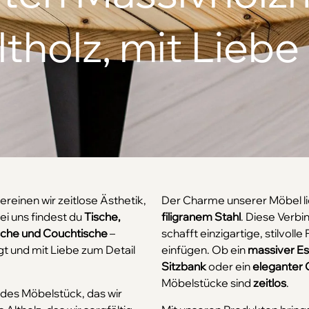
tholz, mit Liebe
ereinen wir zeitlose Ästhetik,
Der Charme unserer Möbel li
ei uns findest du
Tische,
filigranem Stahl
. Diese Verbi
ische und Couchtische
–
schafft einzigartige, stilvol
gt und mit Liebe zum Detail
einfügen. Ob ein
massiver Es
Sitzbank
oder ein
eleganter 
Möbelstücke sind
zeitlos
.
edes Möbelstück, das wir